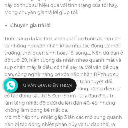
này có thực sự hiệu quả với tình trạng của tôi hay.
Mong chuyên gia trả lời giúp tôi.
Chuyên gia trả lời:
Tình trạng da lão hóa không chỉ do tuổi tác mà còn
từ những nguyên nhân khác như tác động từ môi
trường, thói quen sinh hoạt, lối sống…. Nên dù bạn ở
độ tuổi 29, hiện tượng da nhăn nheo quanh mắt và
sụp chân mày là điều có thể xảy ra. Với vấn đề của
bạn, công nghệ nâng cơ xóa nếp nhăn RF thực sự
rất phù hợp, khi vừa hiệu, vừa an toàn tuyệt đối.
TƯ VẤN QUA ĐIỆN THOẠI
Máy có bước sóng RF- sử dụng năng lượng điện từ
có tác động sâu từ 5 đến 15mm tùy đầu điều trị,
làm tăng nhiệt độ dưới da lên đến 40-45 nhưng
không làm bỏng bề mặt da.
Mô mỡ hấp thụ nhiệt gấp 3 lần các mô xung quanh
nên bị tác động nhiệt phân hủy và tự đào thải ra