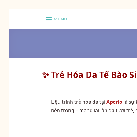
Skip
MENU
to
content
✨ Trẻ Hóa Da Tế Bào S
Liệu trình trẻ hóa da tại
Aperio
là sự 
bên trong – mang lại làn da tươi trẻ,