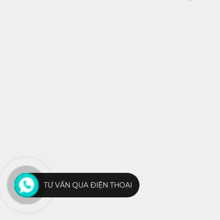
TƯ VẤN QUA ĐIỆN THOẠI