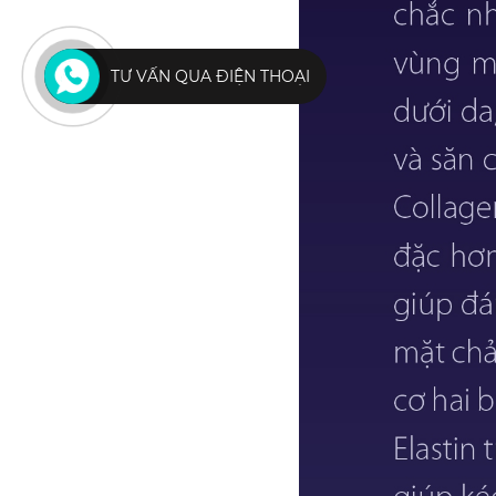
TƯ VẤN QUA ĐIỆN THOẠI