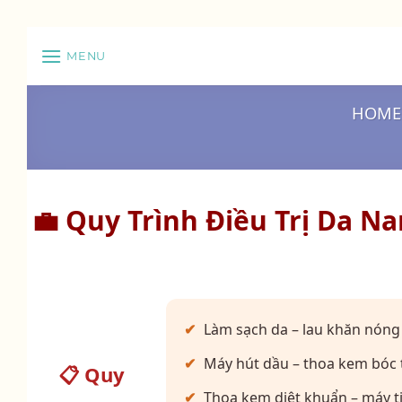
Skip
MENU
to
content
HOME
💼 Quy Trình Điều Trị Da N
Làm sạch da – lau khăn nóng
Máy hút dầu – thoa kem bóc 
📋 Quy
Thoa kem diệt khuẩn – máy ti