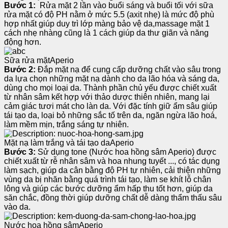
Bước 1:
Rửa mặt 2 lần vào buổi sáng và buổi tối với sữa
rửa mặt có độ PH nằm ở mức 5.5 (axit nhẹ) là mức độ phù
hợp nhất giúp duy trì lớp màng bảo vệ da,massage mặt 1
cách nhẹ nhàng cũng là 1 cách giúp da thư giãn và năng
động hơn.
Sữa rửa mặtAperio
Bước 2:
Đắp mặt nạ để cung cấp dưỡng chất vào sâu trong
da lựa chọn những mặt nạ dành cho da lão hóa và sáng da,
dùng cho mọi loại da. Thành phần chủ yếu được chiết xuất
từ nhân sâm kết hợp với thảo dược thiên nhiên, mang lại
cảm giác tươi mát cho làn da. Với đặc tính giữ ẩm sâu giúp
tái tạo da, loại bỏ những sắc tố trên da, ngăn ngừa lão hoá,
làm mềm mịn, trắng sáng tự nhiên.
Mặt nạ làm trắng và tái tạo daAperio
Bước 3:
Sử dụng tone (Nước hoa hồng sâm Aperio) được
chiết xuất từ rễ nhân sâm và hoa nhung tuyết ..., có tác dụng
làm sạch, giúp da cân bằng độ PH tự nhiên, cải thiện những
vùng da bị nhăn bằng quá trình tái tạo, làm se khít lỗ chân
lông và giúp các bước dưỡng ẩm hấp thu tốt hơn, giúp da
săn chắc, đồng thời giúp dưỡng chất dễ dàng thẩm thấu sâu
vào da.
Nước hoa hồng sâmAperio