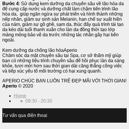
Bước 4
: Sử dụng kem dưỡng da chuyên sâu về lão hóa da
để cung cấp nước và dưỡng chất làm chậm tiến trình lão
hóa da, giúp ngăn ngừa sự phát triển và hình thành những
nếp nhăn, giảm sự sinh sản Melanin, hạn chế sự xuất hiện
của nám, giảm sự gồ ghề, sạm da, thúc đẩy quá trình tái tạo
da kéo dài tuổi thanh xuân cho làn da đồng thời tạo lớp
màng mỏng bảo vệ da trước những tác nhân gây hại bên
ngoài.
Kem dưỡng da chống lão hóaAperio
Chăm sóc da mặt chuyên sâu tại Spa, cơ sở thẩm mỹ giúp
bạn có những liệu trình chuyên sâu để hồi phục làn da sáng
khỏe, tươi mới hơn sau thời gian dài căng thẳng công việc
và tiếp xúc yếu tố môi trường có hại xung quanh.
APERIO CHÚC BẠN LUÔN TRẺ ĐẸP MÃI VỚI THỜI GIAN!
Aperio
© 2020
Home
09:30 - 20:30
Tư vấn qua điện thoại