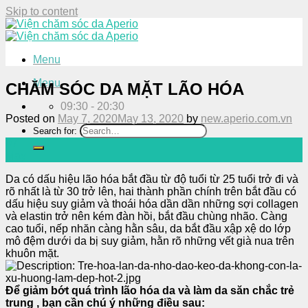
Skip to content
Menu
Menu
CHĂM SÓC DA MẶT LÃO HÓA
09:30 - 20:30
Posted on
May 7, 2020
May 13, 2020
by
new.aperio.com.vn
Search for:
07
May
Da có dấu hiệu lão hóa bắt đầu từ độ tuổi từ 25 tuổi trở đi và
rõ nhất là từ 30 trở lên, hai thành phần chính trên bắt đầu có
dấu hiệu suy giảm và thoái hóa dần dần những sợi collagen
và elastin trở nên kém đàn hồi, bắt đầu chùng nhão. Càng
cao tuổi, nếp nhăn càng hằn sâu, da bắt đầu xập xệ do lớp
mô đệm dưới da bị suy giảm, hằn rõ những vết già nua trên
khuôn mặt.
Để giảm bớt quá trình lão hóa da và làm da săn chắc trẻ
trung , bạn cần chú ý những điều sau: